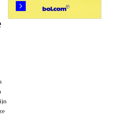
e
n
n
ijn
ze