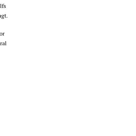
lfs
agt.
or
ral