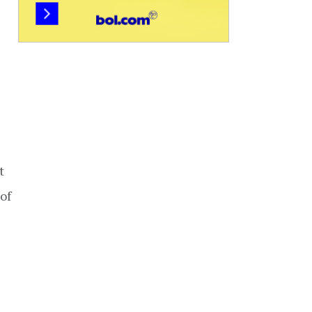
t
of
e