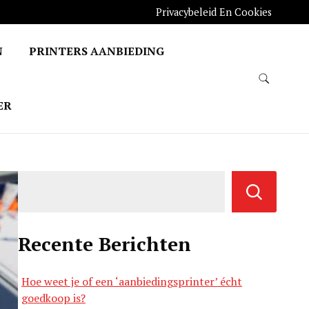
Privacybeleid En Cookies
N
PRINTERS AANBIEDING
ER
Recente Berichten
Hoe weet je of een ‘aanbiedingsprinter’ écht
goedkoop is?