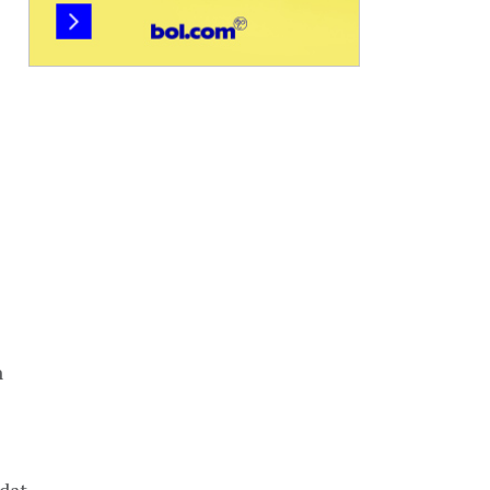
n
 dat