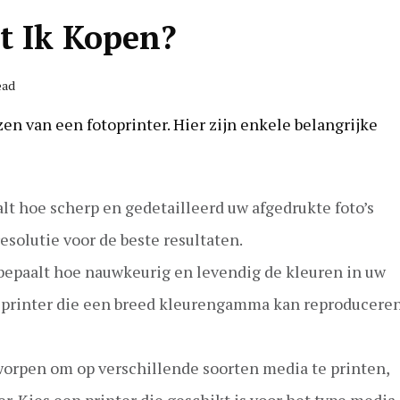
t Ik Kopen?
ead
zen van een fotoprinter. Hier zijn enkele belangrijke
alt hoe scherp en gedetailleerd uw afgedrukte foto’s
esolutie voor de beste resultaten.
 bepaalt hoe nauwkeurig en levendig de kleuren in uw
en printer die een breed kleurengamma kan reproducere
worpen om op verschillende soorten media te printen,
r. Kies een printer die geschikt is voor het type media