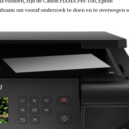
ria voldoen, zijn de Canon PIXMA Pro-100, Epson
aadzaam om vooraf onderzoek te doen en te overwegen 