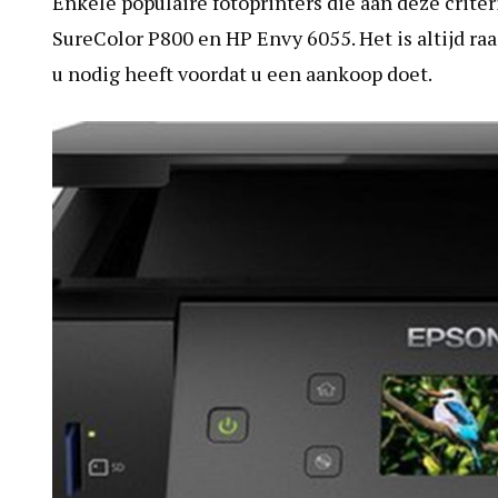
Enkele populaire fotoprinters die aan deze crite
SureColor P800 en HP Envy 6055. Het is altijd r
u nodig heeft voordat u een aankoop doet.