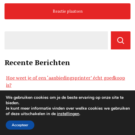
Recente Berichten
Hoe weet je of een ‘aanbiedingsprinter’ écht goedkoop
is?
Printergebruik na zes maanden: welke merken zijn het
We gebruiken cookies om je de beste ervaring op onze site te
duurzaamst?
bieden.
Je kunt meer informatie vinden over welke cookies we gebruiken
Top 10 kantoorprinters voor het MKB in 2025
of deze uitschakelen in de
instellingen
.
Kiezen tussen Dye-inkt of Pigmentinkt: Wat is de beste
Accepteer
optie voor fotoprint?