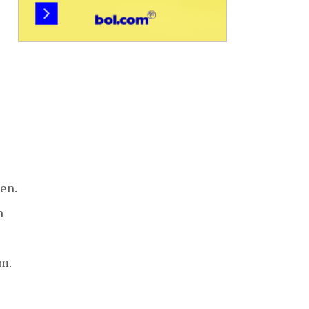
len.
n
m.