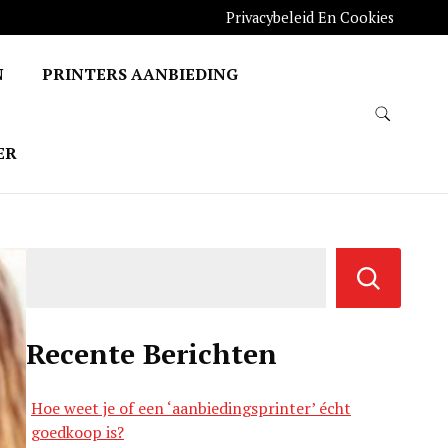
Privacybeleid En Cookies
N
PRINTERS AANBIEDING
ER
Recente Berichten
Hoe weet je of een ‘aanbiedingsprinter’ écht
goedkoop is?